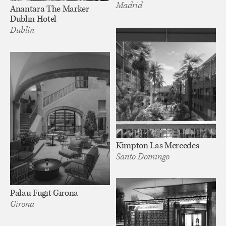
Madrid
Anantara The Marker
Dublin Hotel
Dublín
Kimpton Las Mercedes
Santo Domingo
Palau Fugit Girona
Girona