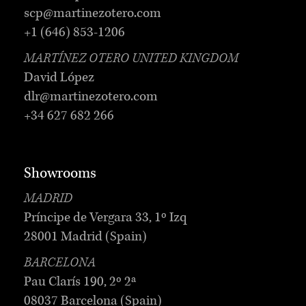
scp@martinezotero.com
+1 (646) 853-1206
MARTÍNEZ OTERO UNITED KINGDOM
David López
dlr@martinezotero.com
+34 627 682 266
Showrooms
MADRID
Príncipe de Vergara 33, 1º Izq
28001 Madrid (Spain)
BARCELONA
Pau Clarís 190, 2º 2ª
08037 Barcelona (Spain)