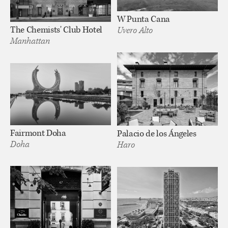
W Punta Cana
The Chemists' Club Hotel
Uvero Alto
Manhattan
Fairmont Doha
Palacio de los Ángeles
Doha
Haro