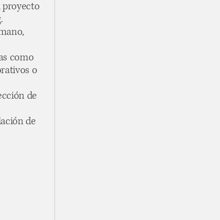
l proyecto
.
 mano,
das como
orativos o
ección de
lación de