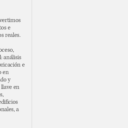
vertimos
tos e
s reales.
oceso,
: análisis
bricación e
o en
ndo y
 llave en
s,
dificios
onales, a