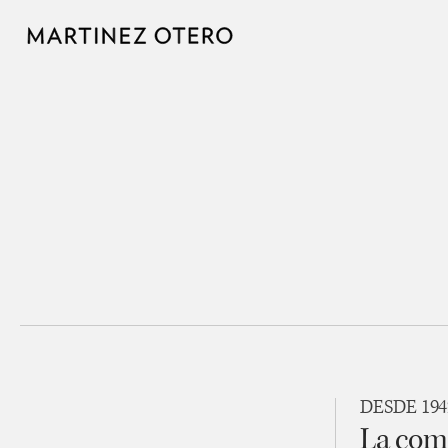
DESDE 194
La com