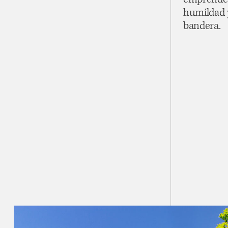
emprended
humildad y
bandera.