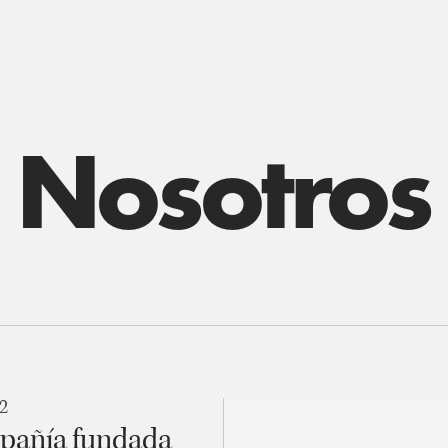
Nosotros
2
pañía fundada