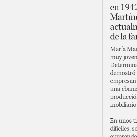
en 194
Martíne
actual
de la fa
María Mar
muy joven,
Determina
demostró 
empresari
una ebanis
producció
mobiliario
En unos 
difíciles, 