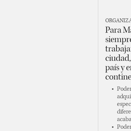
ORGANIZA
Para Ma
siempre
trabaja
ciudad,
país y 
contine
Podem
adqui
espec
difer
acaba
Podem